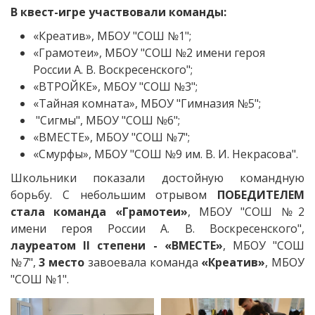
В квест-игре участвовали команды:
«Креатив», МБОУ "СОШ №1";
«Грамотеи», МБОУ "СОШ №2 имени героя
России А. В. Воскресенского";
«ВТРОЙКЕ», МБОУ "СОШ №3";
«Тайная комната», МБОУ "Гимназия №5";
"Сигмы", МБОУ "СОШ №6";
«ВМЕСТЕ», МБОУ "СОШ №7";
«Смурфы», МБОУ "СОШ №9 им. В. И. Некрасова".
Школьники показали достойную командную
борьбу. С небольшим отрывом
ПОБЕДИТЕЛЕМ
стала команда «Грамотеи»
, МБОУ "СОШ №2
имени героя России А. В. Воскресенского",
лауреатом II степени - «ВМЕСТЕ»
, МБОУ "СОШ
№7",
3 место
завоевала команда
«Креатив»
, МБОУ
"СОШ №1".