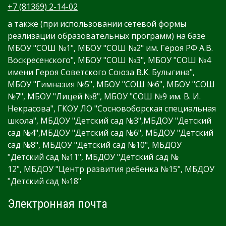
+7 (81369) 2-14-02
а также (при использовании сетевой формы
реализации образовательных программ) на базе
МБОУ "СОШ №1", МБОУ "СОШ №2" им. Героя РФ А.В.
Воскресенского", МБОУ "СОШ №3", МБОУ "СОШ №4
имени Героя Советского Союза В.К. Булыгина",
МБОУ "Гимназия №5", МБОУ "СОШ №6", МБОУ "СОШ
№7", МБОУ "Лицей №8", МБОУ "СОШ №9 им. В. И.
Некрасова", ГКОУ ЛО "Сосновоборская специальная
школа", МБДОУ "Детский сад №3",МБДОУ "Детский
сад №4",МБДОУ "Детский сад №6", МБДОУ "Детский
сад №8", МБДОУ "Детский сад №10", МБДОУ
"Детский сад №11", МБДОУ "Детский сад №
12", МБДОУ "Центр развития ребенка №15", МБДОУ
"Детский сад №18"
Электронная почта