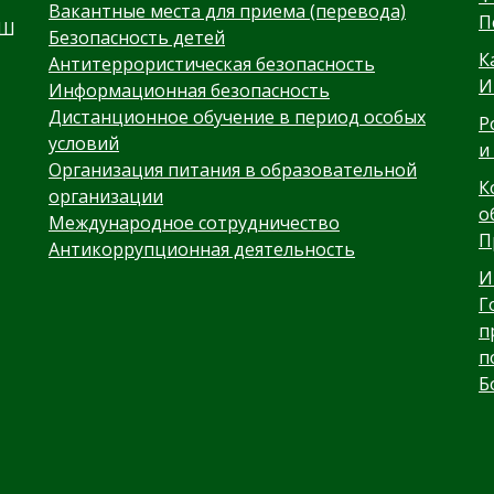
Вакантные места для приема (перевода)
П
ОШ
Безопасность детей
К
Антитеррористическая безопасность
И
Информационная безопасность
Дистанционное обучение в период особых
Р
условий
и
Организация питания в образовательной
К
организации
о
Международное сотрудничество
,
П
Антикоррупционная деятельность
И
Г
п
п
Б