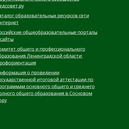
едсовет.ру
аталог образовательных ресурсов сети
нтернет
оссийские общеобразовательные порталы
 сайты
омитет общего и профессионального
бразования Ленинградской области:
рофориентация
нформация о проведении
осударственной итоговой аттестации по
рограммам основного общего и среднего
олного общего образования в Сосновом
ору