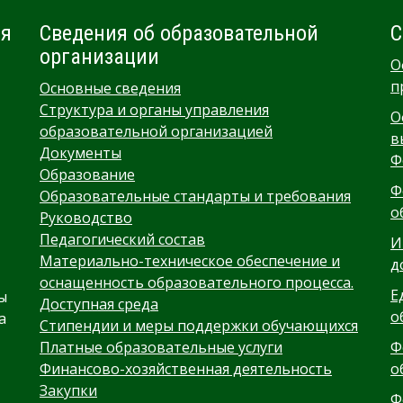
ия
Сведения об образовательной
С
организации
О
п
Основные сведения
Структура и органы управления
О
образовательной организацией
в
Документы
Ф
Образование
Ф
Образовательные стандарты и требования
о
Руководство
Педагогический состав
И
Материально-техническое обеспечение и
д
оснащенность образовательного процесса.
Е
ы
Доступная среда
о
а
Стипендии и меры поддержки обучающихся
Платные образовательные услуги
Ф
Финансово-хозяйственная деятельность
о
Закупки
Ф