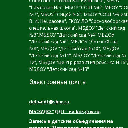
Советского Союза В.К. Булыгина", МБОУ
"Гимназия №5", МБОУ "СОШ №6", МБОУ "С
№7", МБОУ "Лицей №8", МБОУ "СОШ №9 им.
В. И. Некрасова", ГКОУ ЛО "Сосновоборская
специальная школа", МБДОУ "Детский сад
№3",МБДОУ "Детский сад №4",МБДОУ
"Детский сад №6", МБДОУ "Детский сад
№8", МБДОУ "Детский сад №10", МБДОУ
"Детский сад №11", МБДОУ "Детский сад №
12", МБДОУ "Центр развития ребенка №15"
МБДОУ "Детский сад №18"
Электронная почта
delo-ddt@sbor.ru
МБОУДО "ДДТ" на bus.gov.ru
Запись в детские объединения на
портале "Навигатор дополнительного