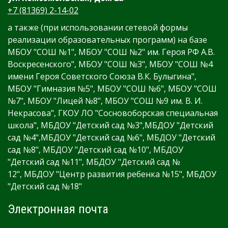
+7 (81369) 2-14-02
а также (при использовании сетевой формы
реализации образовательных программ) на базе
МБОУ "СОШ №1", МБОУ "СОШ №2" им. Героя РФ А.В.
Воскресенского", МБОУ "СОШ №3", МБОУ "СОШ №4
имени Героя Советского Союза В.К. Булыгина",
МБОУ "Гимназия №5", МБОУ "СОШ №6", МБОУ "СОШ
№7", МБОУ "Лицей №8", МБОУ "СОШ №9 им. В. И.
Некрасова", ГКОУ ЛО "Сосновоборская специальная
школа", МБДОУ "Детский сад №3",МБДОУ "Детский
сад №4",МБДОУ "Детский сад №6", МБДОУ "Детский
сад №8", МБДОУ "Детский сад №10", МБДОУ
"Детский сад №11", МБДОУ "Детский сад №
12", МБДОУ "Центр развития ребенка №15", МБДОУ
"Детский сад №18"
Электронная почта