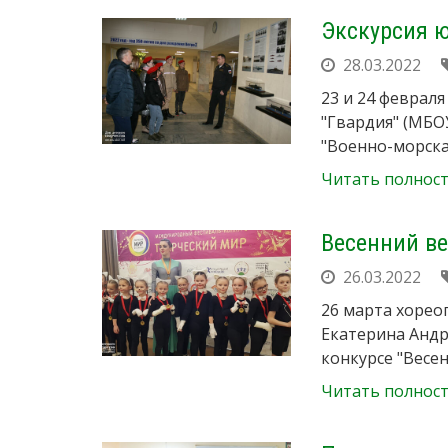
Экскурсия 
28.03.2022
23 и 24 феврал
"Гвардия" (МБО
"Военно-морска
Читать полнос
Весенний в
26.03.2022
26 марта хореог
Екатерина Андр
конкурсе "Весен
Читать полнос