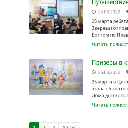
Путешестви
25.03.2022
25 марта ребят
Зверева) отпра
Боттом по Пра
Читать полнос
Призеры в к
25.03.2022
25 марта в Цен
этапа областно
Дома детского 
Читать полнос
1
2
3
Далее