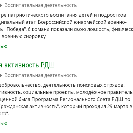
Воспитательная деятельность
тре патриотического воспитания детей и подростков
ципальный этап Всероссийской юнармейской военно-
ы "Победа". 6 команд показали свою ловкость, физичес
 военную сноровку.
тью
я активность РДШ
Воспитательная деятельность
добровольчество, деятельность поисковых отрядов,
тивность, социальные проекты, молодёжное правитель
ыщенной была Программа Регионального Слёта РДШ по
ражданская активность", который проходил 29 марта в
га".
тью