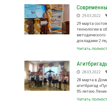
Современны
29.03.2022
29 марта состо
технологии в о
методического 
докладами 2 пе
Читать полнос
Агитбригад
28.03.2022
28 марта в Дом
агитбригад «Пус
95-летию Ленин
Читать полнос