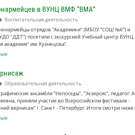
юнармейцев в ВУНЦ ВМФ "ВМА"
Воспитательная деятельность
я юнармейцы отрядов "Академики" (МБОУ "СОШ №6") и
УДО "ДДТ") посетили с экскурсией Учебный центр ВУН
я академия" им. Кузнецова".
тью
ернисаж
Образовательная деятельность
рафические ансамбли "Непоседы", "Экзерсис", педагог: 
еевна, приняли участие во Всероссийском фестивале -
ний вернисаж" г. Санкт - Петербург. Итоги смотри ниже.
тью