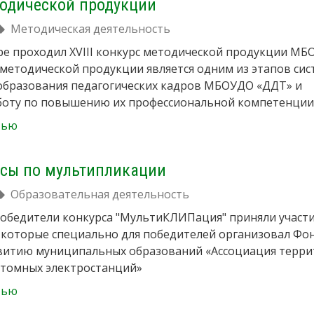
тодической продукции
Методическая деятельность
ре проходил XVIII конкурс методической продукции М
 методической продукции является одним из этапов си
образования педагогических кадров МБОУДО «ДДТ» и
боту по повышению их профессиональной компетенции
тью
ссы по мультипликации
Образовательная деятельность
 победители конкурса "МультиКЛИПация" приняли участи
, которые специально для победителей организовал Фо
звитию муниципальных образований «Ассоциация терр
атомных электростанций»
тью