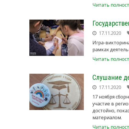
Читать полнос
Государств
17.11.2020
Игра-викторина
рамках деятель
Читать полнос
Слушание де
17.11.2020
17 ноября сбор
участие в реги
достойно, пока
материалом.
Читать полнос