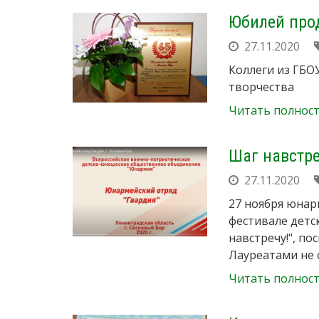
Юбилей прод
27.11.2020
Коллеги из ГБО
творчества
Читать полнос
Шаг навстреч
27.11.2020
27 ноября юнар
фестивале дет
навстречу!", п
Лауреатами не с
Читать полнос