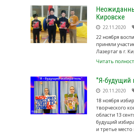
Неожиданный
Кировске
22.11.2020
22 ноября воспи
приняли участи
Лазертаг в г. К
Читать полнос
"Я-будущий 
20.11.2020
18 ноября изби
творческого ко
области 13 сен
будущий избира
и третье место