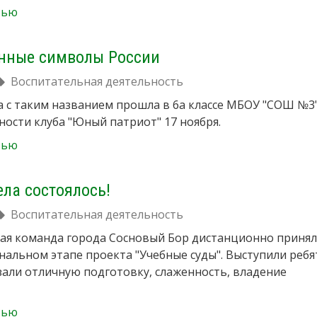
тью
енные символы России
Воспитательная деятельность
 с таким названием прошла в 6а классе МБОУ "СОШ №3"
ности клуба "Юный патриот" 17 ноября.
тью
ла состоялось!
Воспитательная деятельность
ная команда города Сосновый Бор дистанционно приня
ональном этапе проекта "Учебные суды". Выступили ребя
зали отличную подготовку, слаженность, владение
тью