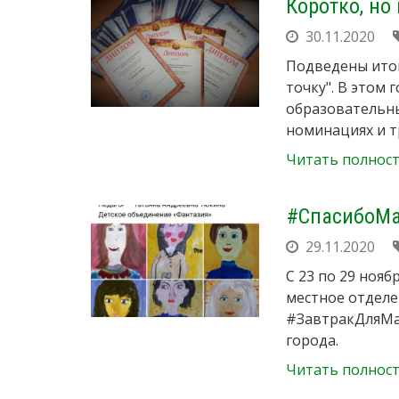
Коротко, но 
30.11.2020
Подведены итог
точку". В этом 
образовательны
номинациях и т
Читать полнос
#СпасибоМ
29.11.2020
С 23 по 29 ноя
местное отдел
#ЗавтракДляМам
города.
Читать полнос