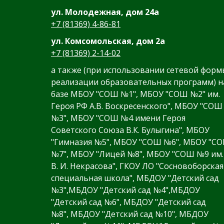
ул. Молодежная, дом 24а
+7 (81369) 4-86-81
ул. Комсомольская, дом 2а
+7 (81369) 2-14-02
а также (при использовании сетевой форм
реализации образовательных программ) н
базе МБОУ "СОШ №1", МБОУ "СОШ №2" им.
Героя РФ А.В. Воскресенского", МБОУ "СОШ
№3", МБОУ "СОШ №4 имени Героя
Советского Союза В.К. Булыгина", МБОУ
"Гимназия №5", МБОУ "СОШ №6", МБОУ "С
№7", МБОУ "Лицей №8", МБОУ "СОШ №9 им.
В. И. Некрасова", ГКОУ ЛО "Сосновоборская
специальная школа", МБДОУ "Детский сад
№3",МБДОУ "Детский сад №4",МБДОУ
"Детский сад №6", МБДОУ "Детский сад
№8", МБДОУ "Детский сад №10", МБДОУ