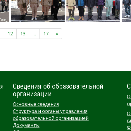
1
12
13
…
17
»
ия
Сведения об образовательной
С
организации
О
п
Основные сведения
Структура и органы управления
О
образовательной организацией
в
Документы
Ф