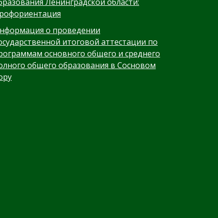
бразования Ленинградской области:
рофориентация
нформация о проведении
осударственной итоговой аттестации по
рограммам основного общего и среднего
олного общего образования в Сосновом
ору