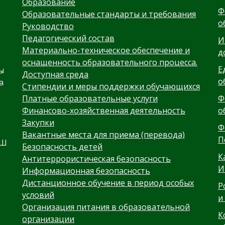
Образование
Ф
Образовательные стандарты и требования
о
Руководство
Педагогический состав
И
Материально-техническое обеспечение и
д
оснащенность образовательного процесса.
Е
ы
Доступная среда
о
а
Стипендии и меры поддержки обучающихся
Платные образовательные услуги
Ф
Финансово-хозяйственная деятельность
о
Закупки
Ф
Вакантные места для приема (перевода)
П
ОШ
Безопасность детей
К
Антитеррористическая безопасность
И
Информационная безопасность
Дистанционное обучение в период особых
Р
условий
и
Организация питания в образовательной
К
организации