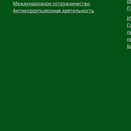
о
Международное сотрудничество
,
П
Антикоррупционная деятельность
И
Г
п
п
Б