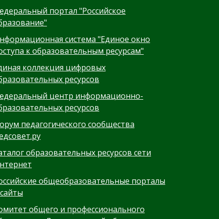
едеральный портал "Российское
бразование"
нформационная система "Единое окно
оступа к образовательным ресурсам"
диная коллекция цифровых
бразовательных ресурсов
едеральный центр информационно-
бразовательных ресурсов
орум педагогического сообщества
едсовет.ру
аталог образовательных ресурсов сети
нтернет
оссийские общеобразовательные порталы
 сайты
омитет общего и профессионального