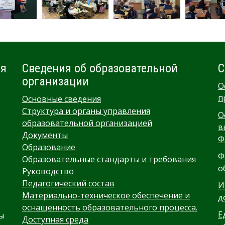
ия
Сведения об образовательной
С
организации
О
п
Основные сведения
Структура и органы управления
О
образовательной организацией
в
Документы
Ф
Образование
Ф
Образовательные стандарты и требования
о
Руководство
Педагогический состав
И
Материально-техническое обеспечение и
д
оснащенность образовательного процесса.
Е
ы
Доступная среда