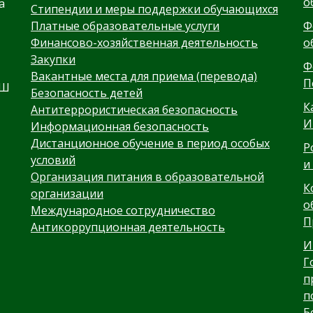
о
а
Стипендии и меры поддержки обучающихся
Платные образовательные услуги
Ф
Финансово-хозяйственная деятельность
о
Закупки
Ф
Вакантные места для приема (перевода)
П
ОШ
Безопасность детей
К
Антитеррористическая безопасность
И
Информационная безопасность
Дистанционное обучение в период особых
Р
условий
и
Организация питания в образовательной
К
организации
о
Международное сотрудничество
,
П
Антикоррупционная деятельность
И
Г
п
п
Б