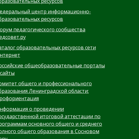
бразовательных ресурсов
едеральный центр информационно-
бразовательных ресурсов
орум педагогического сообщества
едсовет.ру
аталог образовательных ресурсов сети
нтернет
оссийские общеобразовательные порталы
 сайты
омитет общего и профессионального
бразования Ленинградской области:
рофориентация
нформация о проведении
осударственной итоговой аттестации по
рограммам основного общего и среднего
олного общего образования в Сосновом
ору