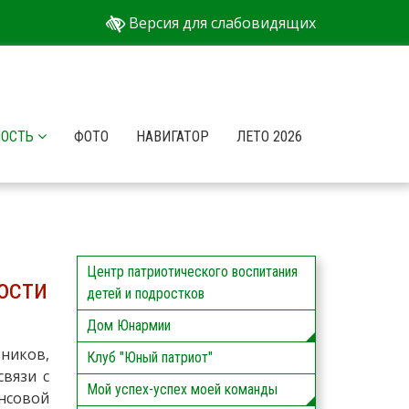
Версия для слабовидящих
НОСТЬ
ФОТО
НАВИГАТОР
ЛЕТО 2026
Центр патриотического воспитания
ости
детей и подростков
Дом Юнармии
ников,
Клуб "Юный патриот"
связи с
Мой успех-успех моей команды
нсовой