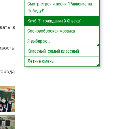
Смотр строя и песни "Равнение на
Победу!"
Клуб "Я-гражданин XXI века"
вать в
Сосновоборская мозаика
Я выбираю...
вость,
Классный, самый классный
Летние смены
орода.